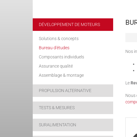
BUR
DÉVELOPPEMENT DE MOTEURS
Solutions & concepts
Bureau d'études
Nos in
Composants individuels
Assurance qualité
Assemblage & montage
Le
Rev
PROPULSION ALTERNATIVE
Nous 
compo
TESTS & MESURES
SURALIMENTATION