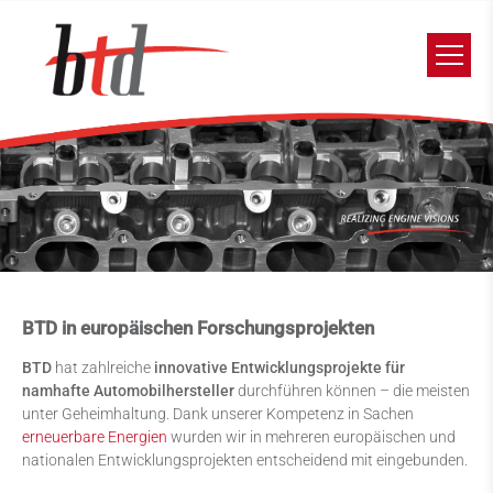
BTD in europäischen Forschungsprojekten
BTD
hat zahlreiche
innovative Entwicklungsprojekte für
namhafte Automobilhersteller
durchführen können – die meisten
unter Geheimhaltung. Dank unserer Kompetenz in Sachen
erneuerbare Energien
wurden wir
in mehreren europäischen und
nationalen Entwicklungsprojekten
entscheidend mit eingebunden.