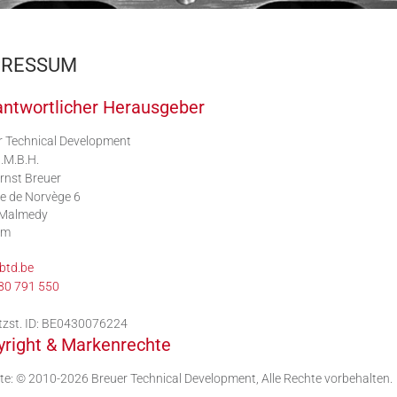
PRESSUM
ntwortlicher Herausgeber
r Technical Development
.M.B.H.
rnst Breuer
e de Norvège 6
Malmedy
um
btd.be
80 791 550
zst. ID: BE0430076224
right & Markenrechte
e: © 2010-2026 Breuer Technical Development, Alle Rechte vorbehalten.