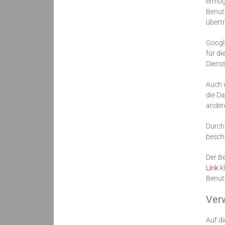
ermögl
Benutz
übertr
Googl
für d
Dienst
Auch w
die Da
ander
Durch 
besch
Der Be
Link
kl
Benutz
Ver
Auf di