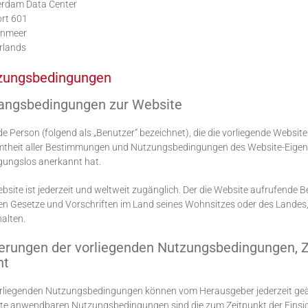
rdam Data Center
ort 601
nmeer
rlands
zungsbedingungen
angsbedingungen zur Website
de Person (folgend als „Benutzer“ bezeichnet), die die vorliegende Websi
theit aller Bestimmungen und Nutzungsbedingungen des Website-Eigentü
gungslos anerkannt hat.
bsite ist jederzeit und weltweit zugänglich. Der die Website aufrufende Be
en Gesetze und Vorschriften im Land seines Wohnsitzes oder des Landes, 
alten.
erungen der vorliegenden Nutzungsbedingungen, 
ht
orliegenden Nutzungsbedingungen können vom Herausgeber jederzeit geä
te anwendbaren Nutzungsbedingungen sind die zum Zeitpunkt der Einsic