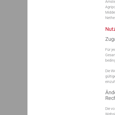
Amste
Agrip
Midde
Nethe
Nut
Zug
Für je
Gesam
bedin
Die We
gültig
einzuh
Änd
Rec
Die v
Websi