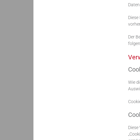
Daten
Diese
vorhe
Der Be
folgen
Ver
Cook
Wie di
Auswir
Cooki
Coo
Diese 
„Cooki