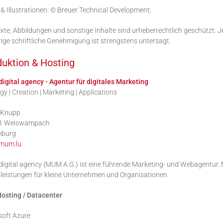
& Illustrationen: © Breuer Technical Development;
exte, Abbildungen und sonstige Inhalte sind urheberrechtlich geschützt. J
ige schriftliche Genehmigung ist strengstens untersagt.
uktion & Hosting
igital agency - Agentur für digitales Marketing
gy | Creation | Marketing | Applications
 Knupp
1 Weiswampach
mburg
mum.lu
gital agency (MUM A.G.) ist eine führende Marketing- und Webagentur. M
leistungen für kleine Unternehmen und Organisationen.
osting / Datacenter
soft Azure