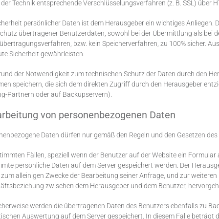
 der Technik entsprechende Verschlüsselungsverfahren (z. B. SSL) über 
cherheit persönlicher Daten ist dem Herausgeber ein wichtiges Anliegen. 
hutz übertragener Benutzerdaten, sowohl bei der Übermittlung als bei de
übertragungsverfahren, bzw. kein Speicherverfahren, zu 100% sicher. Au
te Sicherheit gewährleisten.
rund der Notwendigkeit zum technischen Schutz der Daten durch den Her
en speichern, die sich dem direkten Zugriff durch den Herausgeber entzi
ng-Partnern oder auf Backupservern).
arbeitung von personenbezogenen Daten
nenbezogene Daten dürfen nur gemäß den Regeln und den Gesetzen des 
timmten Fällen, speziell wenn der Benutzer auf der Website ein Formular a
mte persönliche Daten auf dem Server gespeichert werden. Der Herausge
zum alleinigen Zwecke der Bearbeitung seiner Anfrage, und zur weiteren
äftsbeziehung zwischen dem Herausgeber und dem Benutzer, hervorgeh
cherweise werden die übertragenen Daten des Benutzers ebenfalls zu B
tischen Auswertung auf dem Server gespeichert. In diesem Falle beträgt