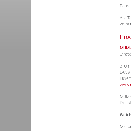
Fotos 
Alle T
vorher
Prod
MUM d
Strate
3, Om
L-999
Luxe
www.
MUM di
Dienst
Web H
Micro