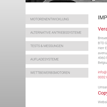
IM
MOTORENENTWICKLUNG
Vera
ALTERNATIVE ANTRIEBSSYSTEME
Breue
BTD G
TESTS & MESSUNGEN
Herr E
avenu
4960 
AUFLADESYSTEME
Belgi
info@
WETTBEWERBSMOTOREN
0032 
Umsat
Copy
Websit