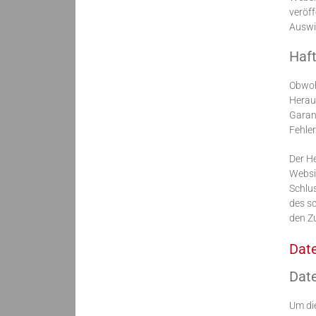
veröff
Auswi
Haf
Obwohl
Herau
Garant
Fehle
Der He
Websit
Schlus
des sc
den Z
Date
Date
Um die