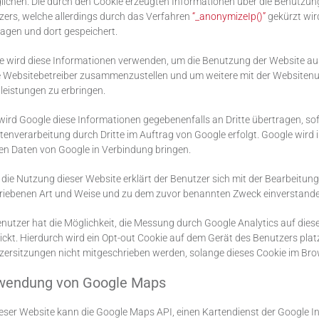
ichen. Die durch den Cookie erzeugten Informationen über die Benutzung 
ers, welche allerdings durch das Verfahren
“_anonymizeIp()”
gekürzt wir
agen und dort gespeichert.
e wird diese Informationen verwenden, um die Benutzung der Website aus
ie Websitebetreiber zusammenzustellen und um weitere mit der Websiten
leistungen zu erbringen.
ird Google diese Informationen gegebenenfalls an Dritte übertragen, sof
tenverarbeitung durch Dritte im Auftrag von Google erfolgt. Google wird 
en Daten von Google in Verbindung bringen.
die Nutzung dieser Website erklärt der Benutzer sich mit der Bearbeitun
riebenen Art und Weise und zu dem zuvor benannten Zweck einverstande
nutzer hat die Möglichkeit, die Messung durch Google Analytics auf dies
ickt. Hierdurch wird ein Opt-out Cookie auf dem Gerät des Benutzers platz
ersitzungen nicht mitgeschrieben werden, solange dieses Cookie im Browse
wendung von Google Maps
eser Website kann die Google Maps API, einen Kartendienst der Google In