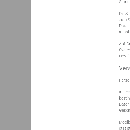
Stand
Die Si
zum Sc
Daten
absolu
Auf G
System
Hosti
Ver
Perso
In bes
bestim
Daten 
Gesch
Mögli
statis