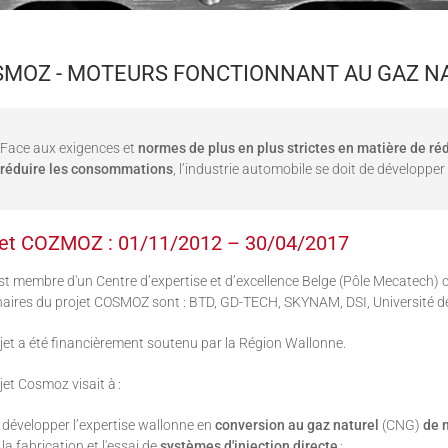
MOZ - MOTEURS FONCTIONNANT AU GAZ NA
Face aux exigences et
normes de plus en plus strictes en matière de ré
réduire les consommations
, l’industrie automobile se doit de développ
jet COZMOZ : 01/11/2012 – 30/04/2017
t membre d'un Centre d’expertise et d’excellence Belge (Pôle Mecatech) c
aires du projet COSMOZ sont : BTD, GD-TECH, SKYNAM, DSI, Université de 
jet a été financièrement soutenu par la Région Wallonne.
jet Cosmoz visait à :
développer l’expertise wallonne en
conversion au gaz naturel
(CNG)
de 
la fabrication et l'essai de
systèmes d'injection directe
;