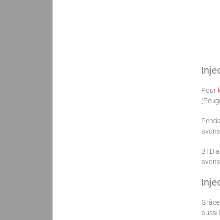
Inje
Pour
(Peuge
Pendan
avons
BTD a
avons
Inje
Grâce 
aussi 