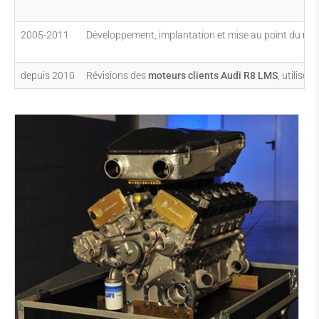
2005-2011
Développement, implantation et mise au point du mote
depuis 2010
Révisions des
moteurs clients Audi R8 LMS
, utilisé